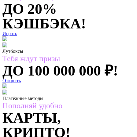
ДО 20%
КЭШБЭКА!
Играть
Лутбоксы
Тебя ждут призы
ДО 100 000 000 ₽!
Открыть
Платёжные методы
Пополняй удобно
КАРТЫ,
КРИПТО!