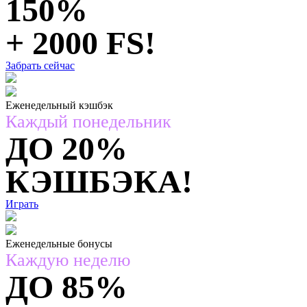
150%
+ 2000 FS!
Забрать сейчас
Еженедельный кэшбэк
Каждый понедельник
ДО 20%
КЭШБЭКА!
Играть
Еженедельные бонусы
Каждую неделю
ДО 85%