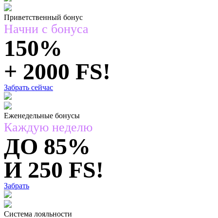
Приветственный бонус
Начни с бонуса
150%
+ 2000 FS!
Забрать сейчас
Еженедельные бонусы
Каждую неделю
ДО 85%
И 250 FS!
Забрать
Система лояльности